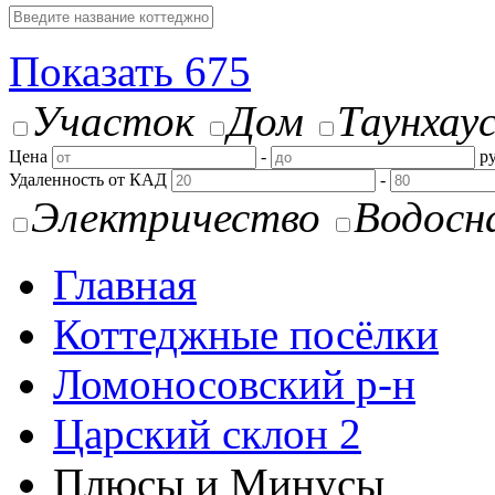
Показать
675
Участок
Дом
Таунхау
Цена
-
ру
Удаленность от КАД
-
Электричество
Водосн
Главная
Коттеджные посёлки
Ломоносовский р-н
Царский склон 2
Плюсы и Минусы