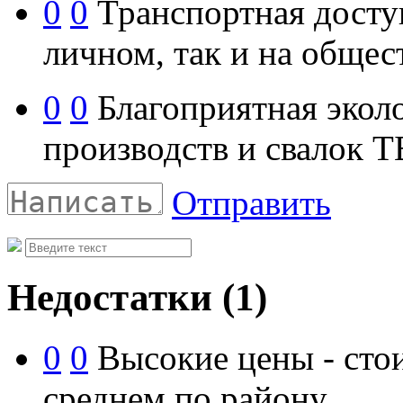
0
0
Транспортная доступ
личном, так и на общес
0
0
Благоприятная эколо
производств и свалок 
Отправить
Недостатки
(1)
0
0
Высокие цены - стои
среднем по району