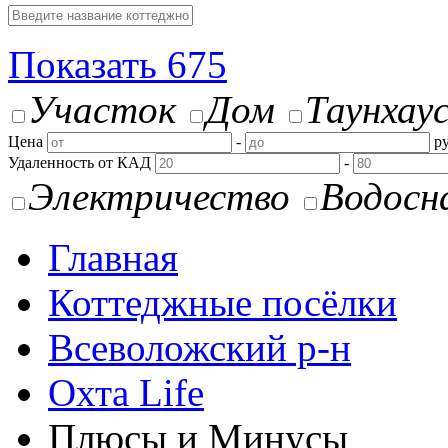
Показать
675
Участок
Дом
Таунхау
Цена
-
ру
Удаленность от КАД
-
Электричество
Водосн
Главная
Коттеджные посёлки
Всеволожский р-н
Охта Life
Плюсы и Минусы