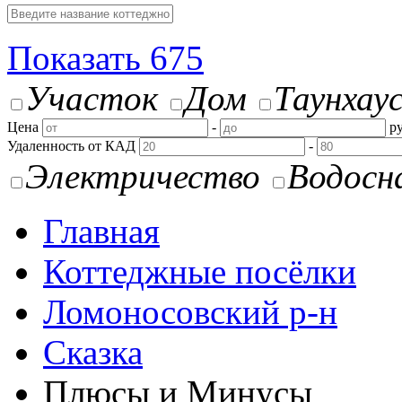
Показать
675
Участок
Дом
Таунхау
Цена
-
ру
Удаленность от КАД
-
Электричество
Водосн
Главная
Коттеджные посёлки
Ломоносовский р-н
Сказка
Плюсы и Минусы