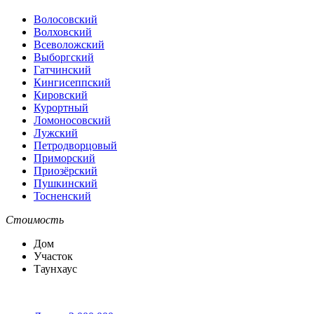
Волосовский
Волховский
Всеволожский
Выборгский
Гатчинский
Кингисеппский
Кировский
Курортный
Ломоносовский
Лужский
Петродворцовый
Приморский
Приозёрский
Пушкинский
Тосненский
Стоимость
Дом
Участок
Таунхаус