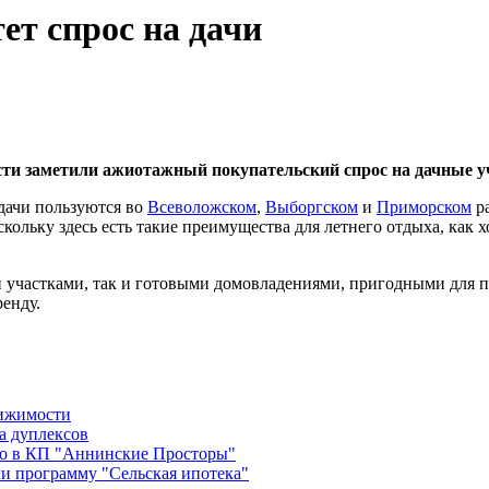
ет спрос на дачи
сти заметили ажиотажный покупательский спрос на дачные уч
дачи пользуются во
Всеволожском
,
Выборгском
и
Приморском
ра
кольку здесь есть такие преимущества для летнего отдыха, как 
 участками, так и готовыми домовладениями, пригодными для п
ренду.
вижимости
а дуплексов
во в КП "Аннинские Просторы"
и программу "Сельская ипотека"