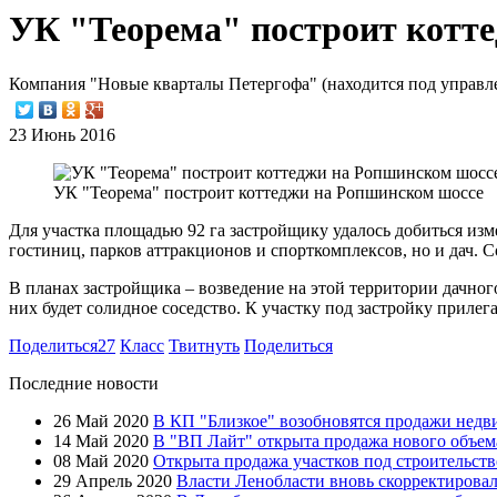
УК "Теорема" построит котт
Компания "Новые кварталы Петергофа" (находится под управл
23 Июнь 2016
УК "Теорема" построит коттеджи на Ропшинском шоссе
Для участка площадью 92 га застройщику удалось добиться изме
гостиниц, парков аттракционов и спорткомплексов, но и дач. 
В планах застройщика – возведение на этой территории дачного
них будет солидное соседство. К участку под застройку прилег
Поделиться
27
Класс
Твитнуть
Поделиться
Последние новости
26 Май 2020
В КП "Близкое" возобновятся продажи нед
14 Май 2020
В "ВП Лайт" открыта продажа нового объем
08 Май 2020
Открыта продажа участков под строительст
29 Апрель 2020
Власти Ленобласти вновь скорректировал