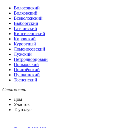
Волосовский
Волховский
Всеволожский
Выборгский
Гатчинский
Кингисеппский
Кировский
Курортный
Ломоносовский
Лужский
Петродворцовый
Приморский
Приозёрский
Пушкинский
Тосненский
Стоимость
Дом
Участок
Таунхаус