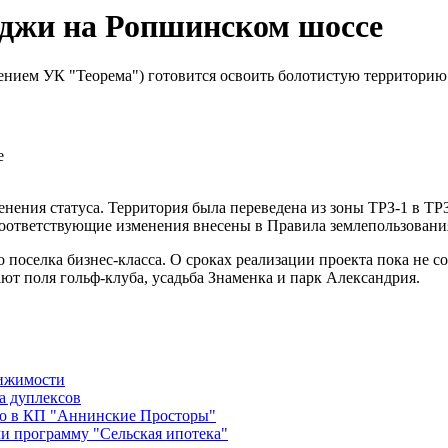
еджи на Ропшинском шоссе
ением УК "Теорема") готовится освоить болотистую территорию
нения статуса. Территория была переведена из зоны ТРЗ-1 в ТРЗ
Соответствующие изменения внесены в Правила землепользования
 поселка бизнес-класса. О сроках реализации проекта пока не со
ают поля гольф-клуба, усадьба Знаменка и парк Александрия.
вижимости
а дуплексов
во в КП "Аннинские Просторы"
и программу "Сельская ипотека"