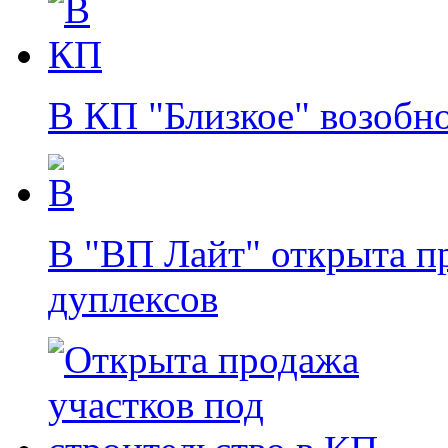
В КП "Близкое" возобн
В "ВП Лайт" открыта п
дуплексов