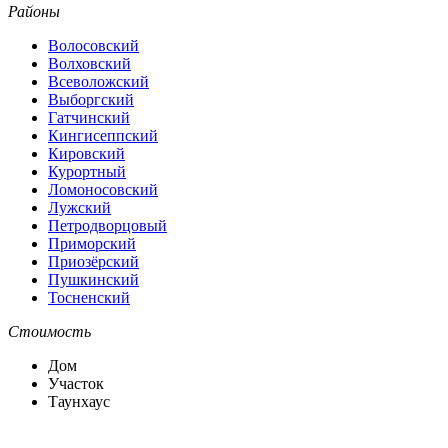
Районы
Волосовский
Волховский
Всеволожский
Выборгский
Гатчинский
Кингисеппский
Кировский
Курортный
Ломоносовский
Лужский
Петродворцовый
Приморский
Приозёрский
Пушкинский
Тосненский
Стоимость
Дом
Участок
Таунхаус