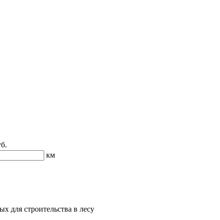
б.
км
х для строительства в лесу