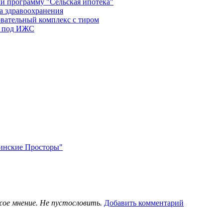
и программу "Сельская ипотека"
а здравоохранения
овательный комплекс с тиром
в под ИЖС
нинские Просторы"
жое мнение. Не пустословить.
Добавить комментарий