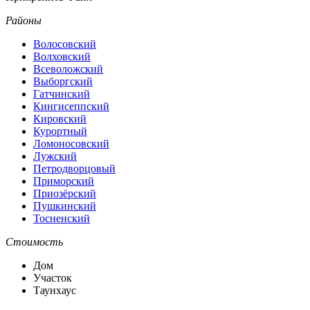
Районы
Волосовский
Волховский
Всеволожский
Выборгский
Гатчинский
Кингисеппский
Кировский
Курортный
Ломоносовский
Лужский
Петродворцовый
Приморский
Приозёрский
Пушкинский
Тосненский
Стоимость
Дом
Участок
Таунхаус