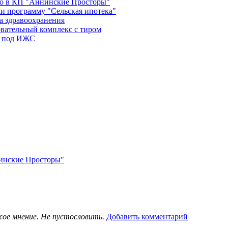
во в КП "Аннинские Просторы"
и программу "Сельская ипотека"
а здравоохранения
овательный комплекс с тиром
в под ИЖС
нинские Просторы"
жое мнение. Не пустословить.
Добавить комментарий