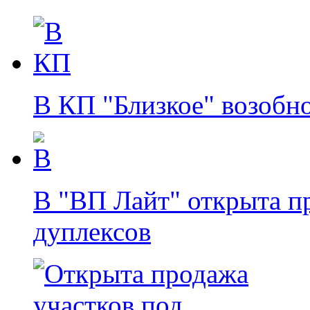
В КП "Близкое" возобн
В "ВП Лайт" открыта п
дуплексов