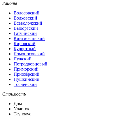
Районы
Волосовский
Волховский
Всеволожский
Выборгский
Гатчинский
Кингисеппский
Кировский
Курортный
Ломоносовский
Лужский
Петродворцовый
Приморский
Приозёрский
Пушкинский
Тосненский
Стоимость
Дом
Участок
Таунхаус