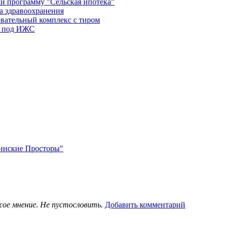
и программу "Сельская ипотека"
а здравоохранения
овательный комплекс с тиром
в под ИЖС
нинские Просторы"
жое мнение. Не пустословить.
Добавить комментарий