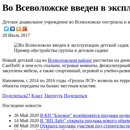
Во Всеволожске введен в эксп
Детское дошкольное учреждение во Всеволожске построила и в
20 Июль 2017
Пример обустройства группы в детском садике
Новый детский сад во
Всеволожском районе
рассчитан на днев
СанПиН: в нем есть спальни, игровые комнаты, физкультурный
закуплена мебель, а также спортивный, игровой и учебно-раз
Напомним, с 2014 по 2016 годы «Группа ЛСР» возвела на терр
объекты переданы на баланс местным властям.
Поделиться
27
Класс
Твитнуть
Поделиться
Последние новости
26 Май 2020
В КП "Близкое" возобновятся продажи нед
14 Май 2020
В "ВП Лайт" открыта продажа нового объем
08 Май 2020
Открыта продажа участков под строительст