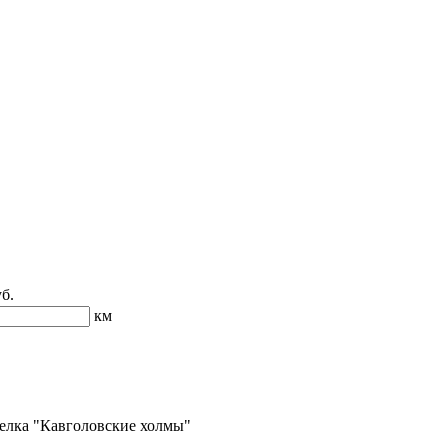
б.
км
селка "Кавголовские холмы"