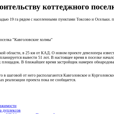
оительству коттеджного посе
дью 19 га рядом с населенными пунктами Токсово и Осельки. п
ой области, в 25 км от КАД. О новом проекте девелопера извест
 планируется вывести 51 лот. В настоящее время в поселке нача
площадок. В ближайшее время застройщик намерен обнародоват
о в шаговой от него располагаются Кавголовское и Курголовско
ах реализации проекта пока не сообщается.
вижимости
а дуплексов