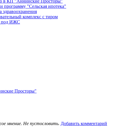
во в КП "Аннинские Просторы"
и программу "Сельская ипотека"
а здравоохранения
овательный комплекс с тиром
в под ИЖС
нинские Просторы"
жое мнение. Не пустословить.
Добавить комментарий