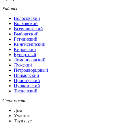
Районы
Волосовский
Волховский
Всеволожский
Выборгский
Гатчинский
Кингисеппский
Кировский
Курортный
Ломоносовский
Лужский
Петродворцовый
Приморский
Приозёрский
Пушкинский
Тосненский
Стоимость
Дом
Участок
Таунхаус