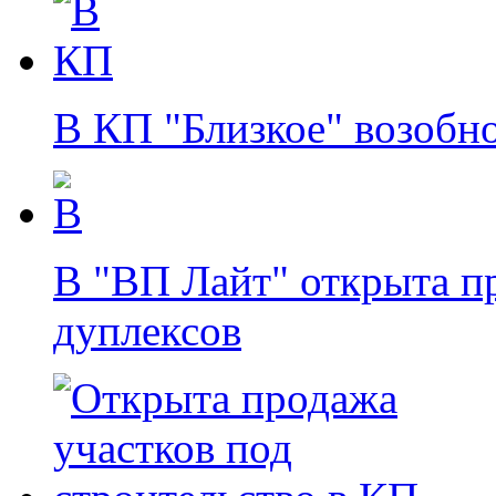
В КП "Близкое" возобн
В "ВП Лайт" открыта п
дуплексов