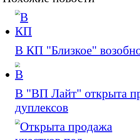
В КП "Близкое" возобн
В "ВП Лайт" открыта п
дуплексов