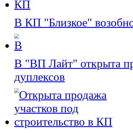
В КП "Близкое" возобн
В "ВП Лайт" открыта п
дуплексов