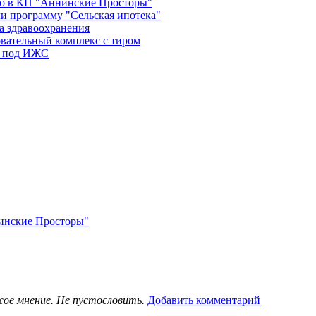
во в КП "Аннинские Просторы"
и программу "Сельская ипотека"
а здравоохранения
овательный комплекс с тиром
в под ИЖС
нинские Просторы"
жое мнение. Не пустословить.
Добавить комментарий