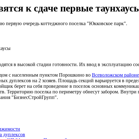
ятся к сдаче первые таунхаус
ию первую очередь коттеджного поселка "Юкковское парк".
дятся в высокой стадии готовности. Их ввод в эксплуатацию сост
рядом с населенным пунктом Порошкино во
Всеволожском районе
ных дуплексов на 2 хозяев. Площадь секций варьируется в преде
ройщик берет на себя проведение в поселок основных коммуникац
тв. Территорию поселка по периметру обнесут забором. Внутри 
пания "БизнесСтройГрупп".
вижимости
а дуплексов