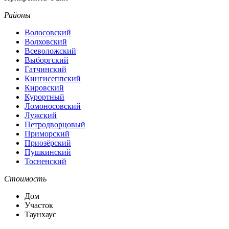
Районы
Волосовский
Волховский
Всеволожский
Выборгский
Гатчинский
Кингисеппский
Кировский
Курортный
Ломоносовский
Лужский
Петродворцовый
Приморский
Приозёрский
Пушкинский
Тосненский
Стоимость
Дом
Участок
Таунхаус