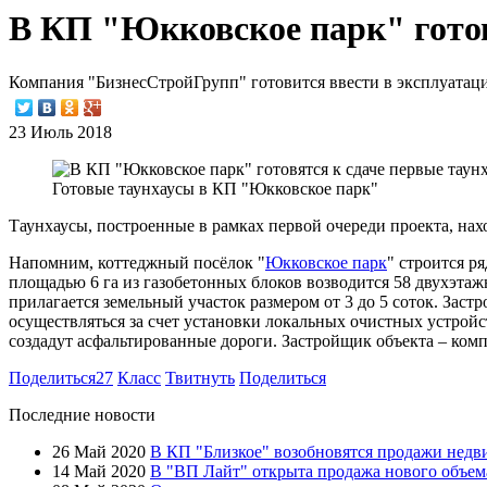
В КП "Юкковское парк" готов
Компания "БизнесСтройГрупп" готовится ввести в эксплуатац
23 Июль 2018
Готовые таунхаусы в КП "Юкковское парк"
Таунхаусы, построенные в рамках первой очереди проекта, нахо
Напомним, коттеджный посёлок "
Юкковское парк
" строится 
площадью 6 га из газобетонных блоков возводится 58 двухэтаж
прилагается земельный участок размером от 3 до 5 соток. Заст
осуществляться за счет установки локальных очистных устройс
создадут асфальтированные дороги. Застройщик объекта – ком
Поделиться
27
Класс
Твитнуть
Поделиться
Последние новости
26 Май 2020
В КП "Близкое" возобновятся продажи нед
14 Май 2020
В "ВП Лайт" открыта продажа нового объем