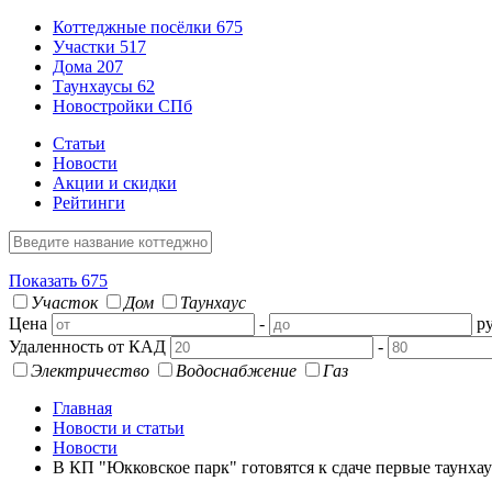
Коттеджные посёлки
675
Участки
517
Дома
207
Таунхаусы
62
Новостройки СПб
Статьи
Новости
Акции и скидки
Рейтинги
Показать
675
Участок
Дом
Таунхаус
Цена
-
ру
Удаленность от КАД
-
Электричество
Водоснабжение
Газ
Главная
Новости и статьи
Новости
В КП "Юкковское парк" готовятся к сдаче первые таунха