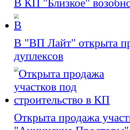
В КП "Близкое" возобн
В "ВП Лайт" открыта п
дуплексов
Открыта продажа участ