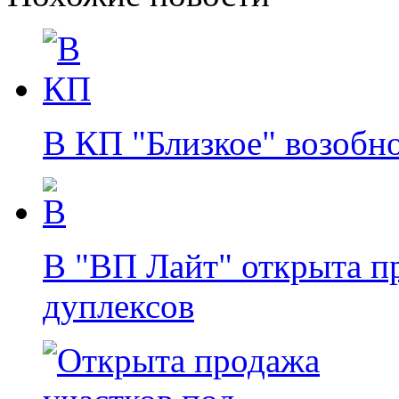
В КП "Близкое" возобн
В "ВП Лайт" открыта п
дуплексов