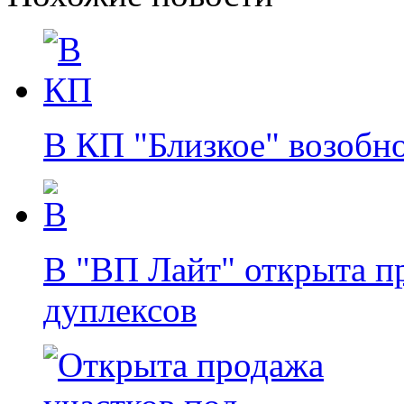
В КП "Близкое" возобн
В "ВП Лайт" открыта п
дуплексов