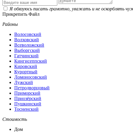
Я обязуюсь писать грамотно, уважать и не оскорблять чу
Прикрепить Файл
Районы
Волосовский
Волховский
Всеволожский
Выборгский
Гатчинский
Кингисеппский
Кировский
Курортный
Ломоносовский
Лужский
Петродворцовый
Приморский
Приозёрский
Пушкинский
Тосненский
Стоимость
Дом