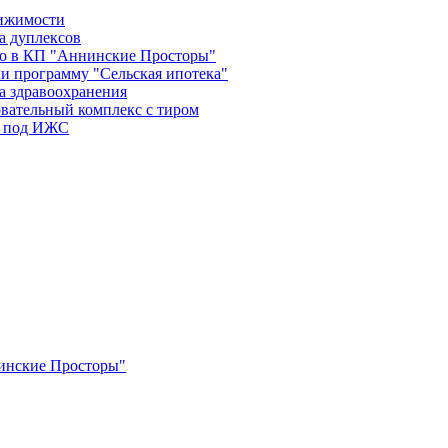
вижимости
а дуплексов
во в КП "Аннинские Просторы"
и программу "Сельская ипотека"
а здравоохранения
овательный комплекс с тиром
в под ИЖС
нинские Просторы"