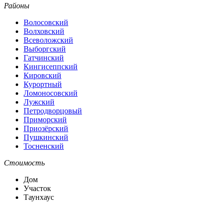
Районы
Волосовский
Волховский
Всеволожский
Выборгский
Гатчинский
Кингисеппский
Кировский
Курортный
Ломоносовский
Лужский
Петродворцовый
Приморский
Приозёрский
Пушкинский
Тосненский
Стоимость
Дом
Участок
Таунхаус