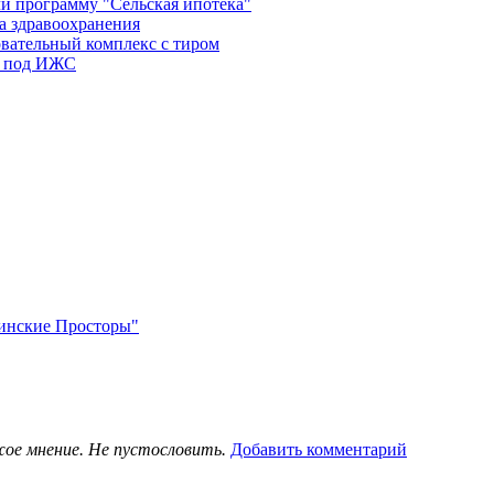
и программу "Сельская ипотека"
а здравоохранения
овательный комплекс с тиром
в под ИЖС
нинские Просторы"
жое мнение. Не пустословить.
Добавить комментарий