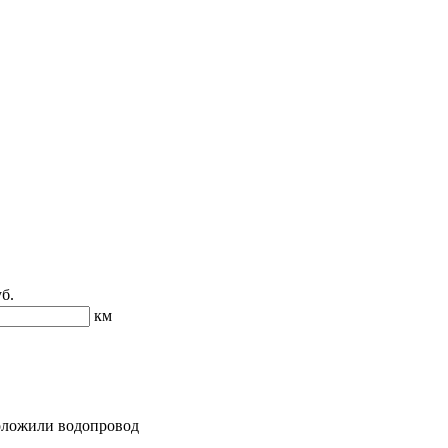
б.
км
роложили водопровод