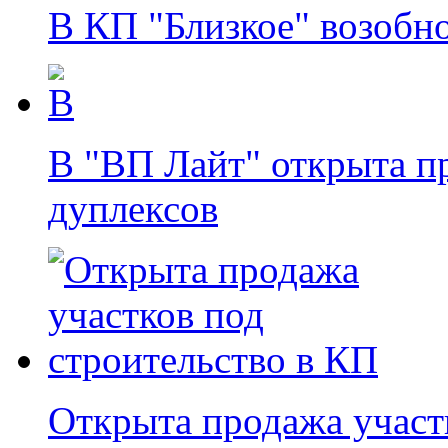
В КП "Близкое" возобн
В "ВП Лайт" открыта п
дуплексов
Открыта продажа участ