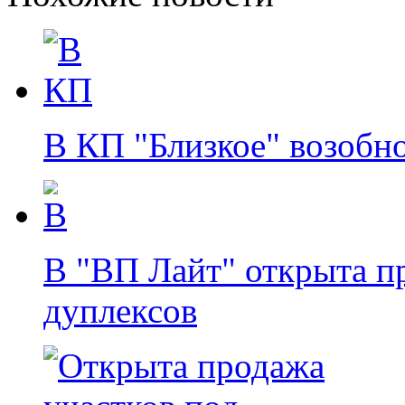
В КП "Близкое" возобн
В "ВП Лайт" открыта п
дуплексов