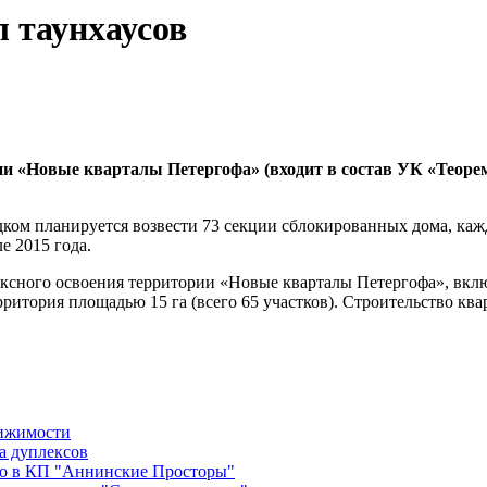
 таунхаусов
 «Новые кварталы Петергофа» (входит в состав УК «Теорема
ом планируется возвести 73 секции сблокированных дома, кажд
е 2015 года.
лексного освоения территории «Новые кварталы Петергофа», в
ерритория площадью 15 га (всего 65 участков). Строительство 
вижимости
а дуплексов
во в КП "Аннинские Просторы"