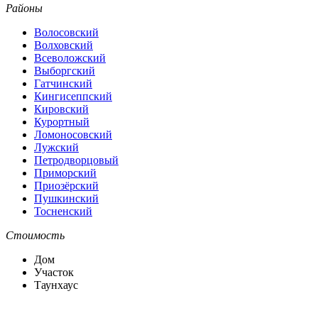
Районы
Волосовский
Волховский
Всеволожский
Выборгский
Гатчинский
Кингисеппский
Кировский
Курортный
Ломоносовский
Лужский
Петродворцовый
Приморский
Приозёрский
Пушкинский
Тосненский
Стоимость
Дом
Участок
Таунхаус