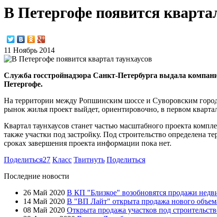
В Петергофе появится квартал
11 Ноябрь 2014
Служба госстройнадзора Санкт-Петербурга выдала компании
Петергофе.
На территории между Ропшинским шоссе и Суворовским городк
рынок жилья проект выйдет, ориентировочно, в первом квартал
Квартал таунхаусов станет частью масштабного проекта комп
также участки под застройку. Под строительство определена т
сроках завершения проекта информации пока нет.
Поделиться
27
Класс
Твитнуть
Поделиться
Последние новости
26 Май 2020
В КП "Близкое" возобновятся продажи нед
14 Май 2020
В "ВП Лайт" открыта продажа нового объем
08 Май 2020
Открыта продажа участков под строительст