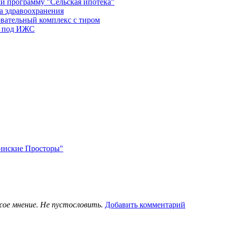
и программу "Сельская ипотека"
а здравоохранения
овательный комплекс с тиром
в под ИЖС
нинские Просторы"
жое мнение. Не пустословить.
Добавить комментарий