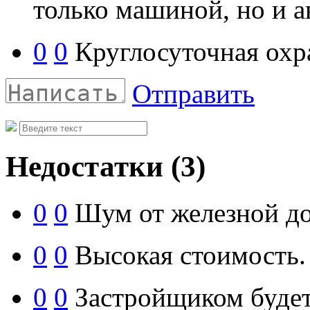
только машиной, но и а
0
0
Круглосуточная охр
Отправить
Недостатки
(3)
0
0
Шум от железной до
0
0
Высокая стоимость.
0
0
Застройщиком будет