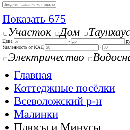
Показать
675
Участок
Дом
Таунхау
Цена
-
ру
Удаленность от КАД
-
Электричество
Водосн
Главная
Коттеджные посёлки
Всеволожский р-н
Малинки
Плюсы и Минусы