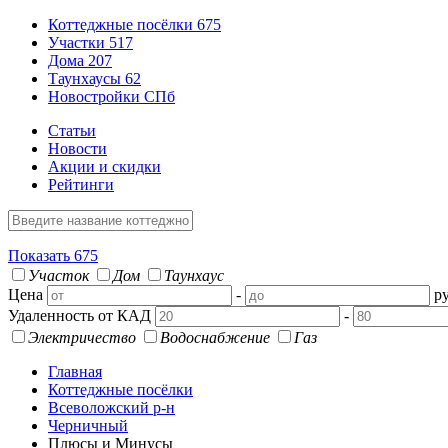
Коттеджные посёлки
675
Участки
517
Дома
207
Таунхаусы
62
Новостройки СПб
Статьи
Новости
Акции и скидки
Рейтинги
Показать
675
Участок
Дом
Таунхаус
Цена
-
ру
Удаленность от КАД
-
Электричество
Водоснабжение
Газ
Главная
Коттеджные посёлки
Всеволожский р-н
Черничный
Плюсы и Минусы