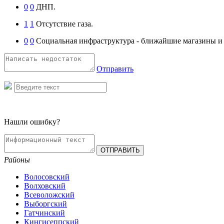
0
0
ДНП.
1
1
Отсутствие газа.
0
0
Социальная инфраструктура - ближайшие магазины и п
Отправить
Нашли ошибку?
Районы
Волосовский
Волховский
Всеволожский
Выборгский
Гатчинский
Кингисеппский