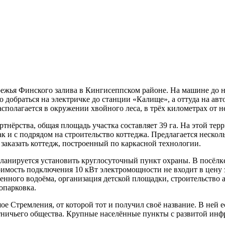
ежья Финского залива в Кингисеппском районе. На машине до н
 добраться на электричке до станции «Калище», а оттуда на авт
полагается в окружении хвойного леса, в трёх километрах от не
тнёрства, общая площадь участка составляет 39 га. На этой тер
так и с подрядом на строительство коттеджа. Предлагается неск
заказать коттедж, построенный по каркасной технологии.
планируется установить круглосуточный пункт охраны. В посёлк
мость подключения 10 кВт электромощности не входит в цену з
енного водоёма, организация детской площадки, строительство 
опарковка.
Стремления, от которой тот и получил своё название. В ней ес
отничьего общества. Крупные населённые пункты с развитой инф