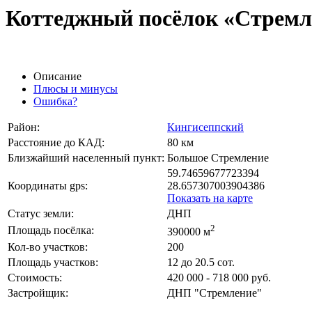
Коттеджный посёлок «Стремл
Описание
Плюсы и минусы
Ошибка?
Район:
Кингисеппский
Расстояние до КАД:
80 км
Близжайший населенный пункт:
Большое Стремление
59.74659677723394
Координаты gps:
28.657307003904386
Показать на карте
Статус земли:
ДНП
2
Площадь посёлка:
390000 м
Кол-во участков:
200
Площадь участков:
12 до 20.5 сот.
Стоимость:
420 000 - 718 000 руб.
Застройщик:
ДНП "Стремление"