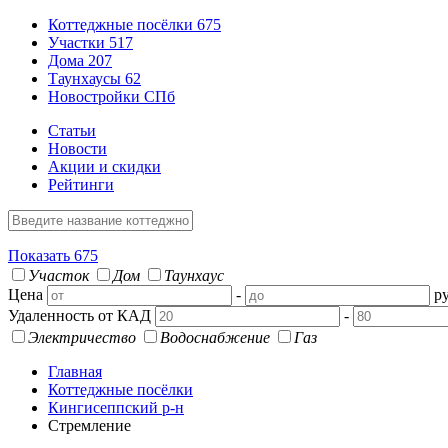
Коттеджные посёлки
675
Участки
517
Дома
207
Таунхаусы
62
Новостройки СПб
Статьи
Новости
Акции и скидки
Рейтинги
Показать
675
Участок
Дом
Таунхаус
Цена
-
ру
Удаленность от КАД
-
Электричество
Водоснабжение
Газ
Главная
Коттеджные посёлки
Кингисеппский р-н
Стремление