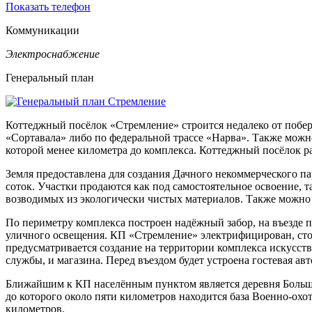
Показать телефон
Коммуникации
Электроснабжение
Генеральный план
Коттеджный посёлок «Стремление» строится недалеко от побер
«Сортавала» либо по федеральной трассе «Нарва». Также можно
которой менее километра до комплекса. Коттеджный посёлок рас
Земля предоставлена для создания Дачного некоммерческого пар
соток. Участки продаются как под самостоятельное освоение, 
возводимых из экологически чистых материалов. Также можно 
По периметру комплекса построен надёжный забор, на въезде 
уличного освещения. КП «Стремление» электрифицирован, стои
предусматривается создание на территории комплекса искусств
службы, и магазина. Перед въездом будет устроена гостевая авт
Ближайшим к КП населённым пунктом является деревня Большое 
до которого около пяти километров находится база Военно-ох
километров.