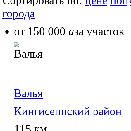
Сортировать по:
цене
поп
города
от 150 000
a
за участок
Валья
Кингисеппский район
115 км