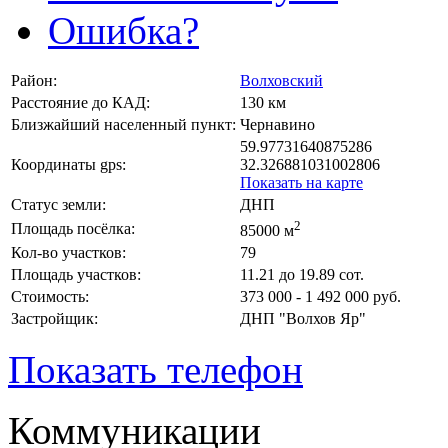
Ошибка?
Район:
Волховский
Расстояние до КАД:
130 км
Близжайший населенный пункт:
Чернавино
59.97731640875286
Координаты gps:
32.326881031002806
Показать на карте
Статус земли:
ДНП
2
Площадь посёлка:
85000 м
Кол-во участков:
79
Площадь участков:
11.21 до 19.89 сот.
Стоимость:
373 000 - 1 492 000 руб.
Застройщик:
ДНП "Волхов Яр"
Показать телефон
Коммуникации