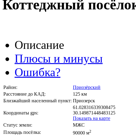
Коттеджный посёло
Описание
Плюсы и минусы
Ошибка?
Район:
Приозёрский
Расстояние до КАД:
125 км
Близжайший населенный пункт:
Приозерск
61.028316339308475
Координаты gps:
30.149871448483125
Показать на карте
Статус земли:
МЖС
2
Площадь посёлка:
90000 м