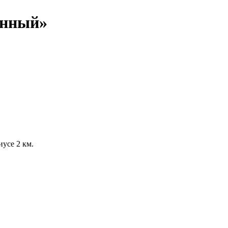
янный»
иусе 2 км.