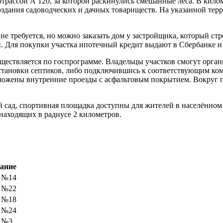
рассой А 120, за которой раскинулись смешанные леса. В килом
создания садоводческих и дачных товариществ. На указанной тер
не требуется, но можно заказать дом у застройщика, который с
и. Для покупки участка ипотечный кредит выдают в Сбербанке и
ществляется по госпрограмме. Владельцы участков смогут орга
становки септиков, либо подключившись к соответствующим ко
ложены внутренние проезды с асфальтовым покрытием. Вокруг по
ий сад, спортивная площадка доступны для жителей в населённо
находящих в радиусе 2 километров.
ание
 №14
 №22
 №18
 №24
к №3