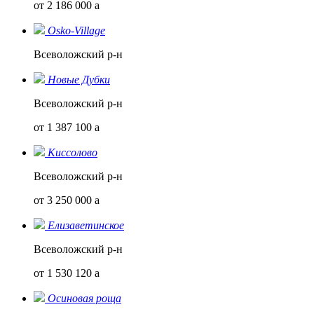
от 2 186 000
a
Osko-Village
Всеволожский р-н
Новые Дубки
Всеволожский р-н
от 1 387 100
a
Киссолово
Всеволожский р-н
от 3 250 000
a
Елизаветинское
Всеволожский р-н
от 1 530 120
a
Осиновая роща