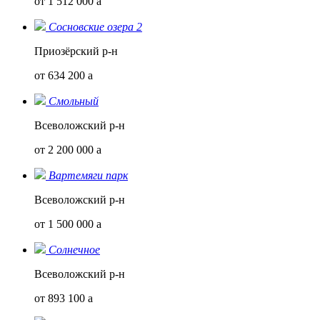
от 1 512 000
a
Сосновские озера 2
Приозёрский р-н
от 634 200
a
Смольный
Всеволожский р-н
от 2 200 000
a
Вартемяги парк
Всеволожский р-н
от 1 500 000
a
Солнечное
Всеволожский р-н
от 893 100
a