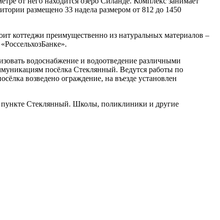
етре от него находится озеро Силанде. Комплекс занимает
ритории размещено 33 надела размером от 812 до 1450
троит коттеджи преимущественно из натуральных материалов –
 «РоссельхозБанке».
низовать водоснабжение и водоотведение различными
ммуникациям посёлка Стеклянный. Ведутся работы по
сёлка возведено ограждение, на въезде установлен
м пункте Стеклянный. Школы, поликлиники и другие