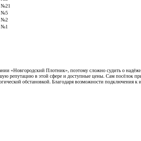
 №21
к №5
к №2
к №1
ании «Новгородский Плотник», поэтому сложно судить о надёжн
ошую репутацию в этой сфере и доступные цены. Сам посёлок п
огической обстановкой. Благодаря возможности подключения к 