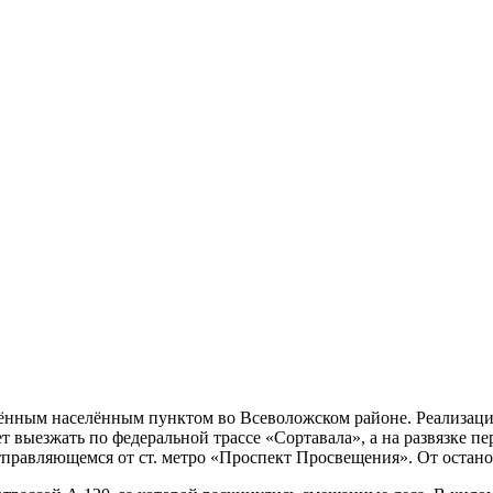
нным населённым пунктом во Всеволожском районе. Реализация
 выезжать по федеральной трассе «Сортавала», а на развязке пе
 отправляющемся от ст. метро «Проспект Просвещения». От остан