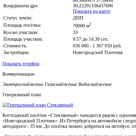
60.38600575778494
Координаты gps:
30.22291336437696
Показать на карте
Статус земли:
ДНП
2
Площадь посёлка:
70000 м
Кол-во участков:
33
Площадь участков:
9.57 до 14.39 сот.
Стоимость:
650 000 - 1 367 050 руб.
Застройщик:
Новгородский Плотник
Показать телефон
Коммуникации
Электроснабжение
Газоснабжение
Водоснабжение
Генеральный план
Коттеджный посёлок «Стеклянный» находится рядом с одноимё
«Новгородский Плотник». Из Петербурга на автомобиле следует
автодороги - 35 км. До посёлка можно добраться на автобусе,