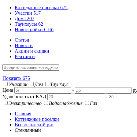
Коттеджные посёлки
675
Участки
517
Дома
207
Таунхаусы
62
Новостройки СПб
Статьи
Новости
Акции и скидки
Рейтинги
Показать
675
Участок
Дом
Таунхаус
Цена
-
ру
Удаленность от КАД
-
Электричество
Водоснабжение
Газ
Главная
Коттеджные посёлки
Всеволожский р-н
Стеклянный