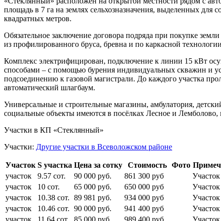
«Стеклянный» расположен на открытой местности рядом с автот
площадь в 7 га на землях сельхозназначения, выделенных для 
квадратных метров.
Обязательное заключение договора подряда при покупке земли 
из профилированного бруса, бревна и по каркасной технологи
Комплекс электрифицирован, подключение к линии 15 кВт осу
способами – с помощью бурения индивидуальных скважин и у
подсоединению к газовой магистрали. До каждого участка про
автоматический шлагбаум.
Универсальные и строительные магазины, амбулатория, детск
социальные объекты имеются в посёлках Лесное и Лемболово, 
Участки в КП «Стеклянный»
Участки:
Другие участки в Всеволожском районе
Участок
S участка
Цена за сотку
Стоимость
Фото
Примеч
участок
9.57 сот.
90 000 руб.
861 300 руб
Участок
участок
10 сот.
65 000 руб.
650 000 руб
Участок
участок
10.38 сот.
89 981 руб.
934 000 руб
Участок
участок
10.46 сот.
90 000 руб.
941 400 руб
Участок
участок
11.64 сот.
85 000 руб.
989 400 руб
Участо