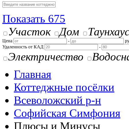
Показать
675
Участок
Дом
Таунхау
Цена
-
ру
Удаленность от КАД
-
Электричество
Водосн
Главная
Коттеджные посёлки
Всеволожский р-н
Софийская Симфония
Плюсы и Минусы