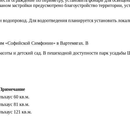
ести ограждение по периметру, установить фонари для освещени
ланом застройки предусмотрено благоустройство территории, уст
 и водопровод. Для водоотведения планируется установить локал
ям «Софийской Симфонии» в Вартемягах. В
красоты и детский сад. В пешеходной доступности парк усадьбы 
Примечание
льхаус 60 кв.м.
льхаус 81 кв.м.
льхаус 121 кв.м.