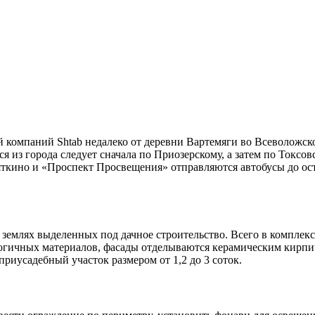
омпаний Shtab недалеко от деревни Вартемяги во Всеволожском
я из города следует сначала по Приозерскому, а затем по Токсов
яткино и «Проспект Просвещения» отправляются автобусы до ост
 землях выделенных под дачное строительство. Всего в комплекс
экологичных материалов, фасады отделываются керамическим ки
риусадебный участок размером от 1,2 до 3 соток.