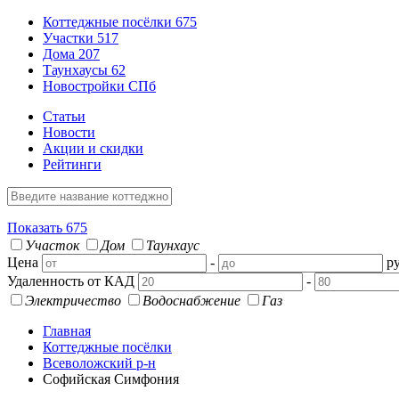
Коттеджные посёлки
675
Участки
517
Дома
207
Таунхаусы
62
Новостройки СПб
Статьи
Новости
Акции и скидки
Рейтинги
Показать
675
Участок
Дом
Таунхаус
Цена
-
ру
Удаленность от КАД
-
Электричество
Водоснабжение
Газ
Главная
Коттеджные посёлки
Всеволожский р-н
Софийская Симфония