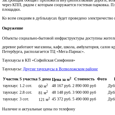
Застройщик обещает проложить внутрипоселковые дороги, возв
через КПП, рядом с которым сооружается гостевая парковка. П
площадки.
Ко всем секциям в дубльхаусах будет проведено электричество
Окружение
Объекты социально-бытовой инфраструктуры доступны жител
деревне работают магазины, кафе, школа, амбулатория, салон 
Петербурга, располагается ТЦ «Мега-Парнас».
Таунхаусы в КП «Софийская Симфония»
Таунхаусы:
Другие таунхаусы в Всеволожском районе
2
Участок
S участка
S дома
Стоимость
Фото
Цена за м
2
таунхаус
1.2 сот.
48 167 руб.
2 890 000 руб
Дуб
60 м
2
таунхаус
2.8 сот.
48 148 руб.
3 900 000 руб
Дуб
81 м
2
таунхаус
3 сот.
45 372 руб.
5 490 000 руб
Дуб
121 м
Наличие и актуальные цены по телефону