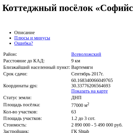
Коттеджный посёлок «Софий
Описание
Плюсы и минусы
Ошибка?
Район:
Всеволожский
Расстояние до КАД:
9 км
Близжайший населенный пункт:
Вартемяги
Срок сдачи:
Сентябрь 2017г.
60.168340066049765
Координаты gps:
30.33776206564693
Показать на карте
Статус земли:
ДНП
2
Площадь посёлка:
77000 м
Кол-во участков:
63
Площадь участков:
1.2 до 3 сот.
Стоимость:
2 890 000 - 5 490 000 руб.
Застройщик:
ГК Shtab