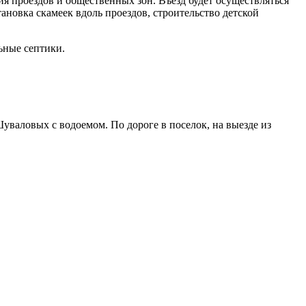
я проездов и общественных зон. Въезд будет осуществляться
ановка скамеек вдоль проездов, строительство детской
ьные септики.
Шуваловых с водоемом. По дороге в поселок, на выезде из