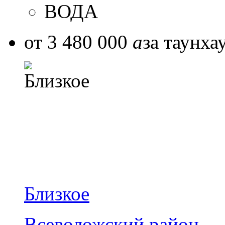
ВОДА
от 3 480 000
a
за таунха
Близкое
Всеволожский район