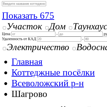
Показать
675
Участок
Дом
Таунхау
Цена
-
ру
Удаленность от КАД
-
Электричество
Водосн
Главная
Коттеджные посёлки
Всеволожский р-н
Шагрово