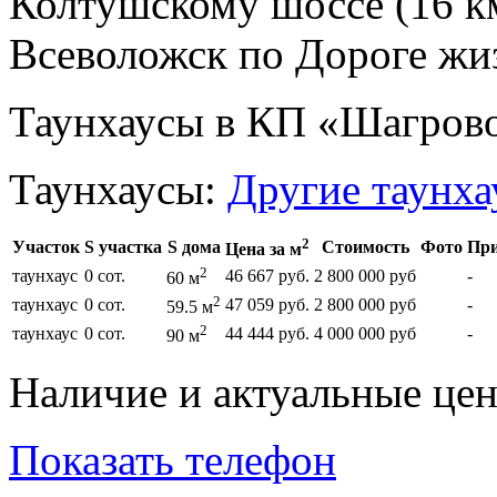
Колтушскому шоссе (16 к
Всеволожск по Дороге жиз
Таунхаусы в КП «Шагров
Таунхаусы:
Другие таунха
2
Участок
S участка
S дома
Стоимость
Фото
При
Цена за м
2
таунхаус
0 сот.
46 667 руб.
2 800 000 руб
-
60 м
2
таунхаус
0 сот.
47 059 руб.
2 800 000 руб
-
59.5 м
2
таунхаус
0 сот.
44 444 руб.
4 000 000 руб
-
90 м
Наличие и актуальные це
Показать телефон