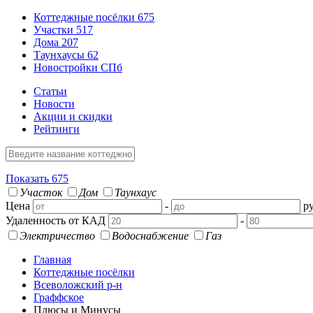
Коттеджные посёлки
675
Участки
517
Дома
207
Таунхаусы
62
Новостройки СПб
Статьи
Новости
Акции и скидки
Рейтинги
Показать
675
Участок
Дом
Таунхаус
Цена
-
ру
Удаленность от КАД
-
Электричество
Водоснабжение
Газ
Главная
Коттеджные посёлки
Всеволожский р-н
Граффское
Плюсы и Минусы