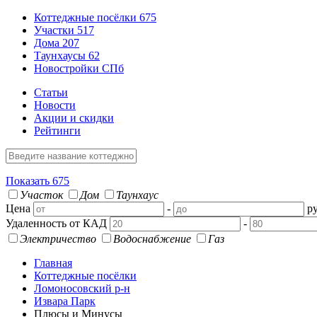
Коттеджные посёлки
675
Участки
517
Дома
207
Таунхаусы
62
Новостройки СПб
Статьи
Новости
Акции и скидки
Рейтинги
Показать
675
Участок
Дом
Таунхаус
Цена
-
ру
Удаленность от КАД
-
Электричество
Водоснабжение
Газ
Главная
Коттеджные посёлки
Ломоносовский р-н
Извара Парк
Плюсы и Минусы