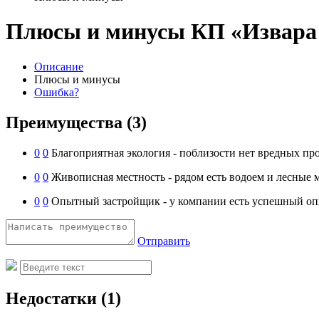
Плюсы и минусы КП «Извара
Описание
Плюсы и минусы
Ошибка?
Преимущества
(3)
0
0
Благоприятная экология - поблизости нет вредных про
0
0
Живописная местность - рядом есть водоем и лесные 
0
0
Опытный застройщик - у компании есть успешный опы
Отправить
Недостатки
(1)