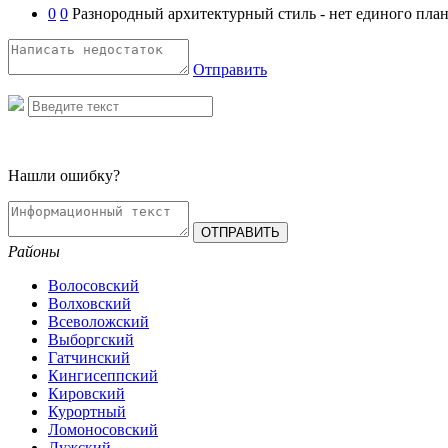
0
0
Разнородный архитектурный стиль - нет единого план
Отправить
Нашли ошибку?
Районы
Волосовский
Волховский
Всеволожский
Выборгский
Гатчинский
Кингисеппский
Кировский
Курортный
Ломоносовский
Лужский