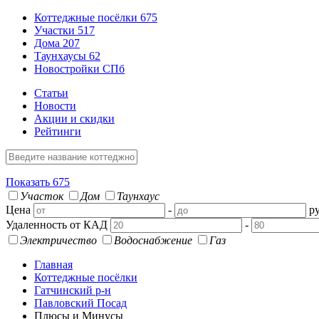
Коттеджные посёлки
675
Участки
517
Дома
207
Таунхаусы
62
Новостройки СПб
Статьи
Новости
Акции и скидки
Рейтинги
Показать
675
Участок
Дом
Таунхаус
Цена
-
ру
Удаленность от КАД
-
Электричество
Водоснабжение
Газ
Главная
Коттеджные посёлки
Гатчинский р-н
Павловский Посад
Плюсы и Минусы