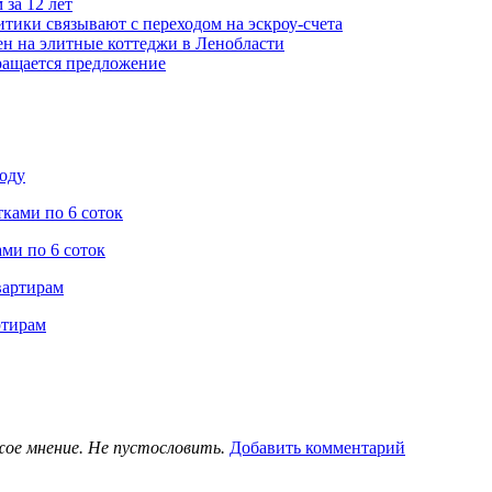
за 12 лет
итики связывают с переходом на эскроу-счета
н на элитные коттеджи в Ленобласти
ращается предложение
оду
ми по 6 соток
ртирам
жое мнение. Не пустословить.
Добавить комментарий