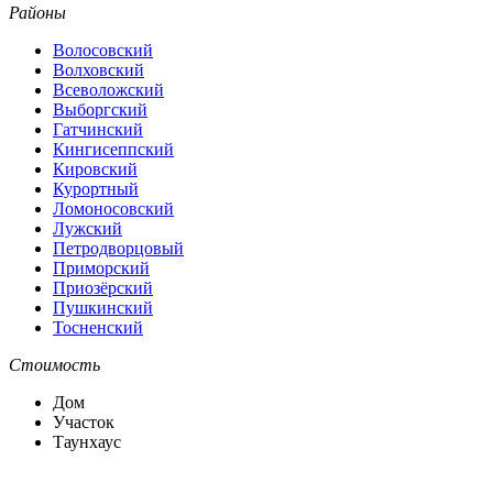
Районы
Волосовский
Волховский
Всеволожский
Выборгский
Гатчинский
Кингисеппский
Кировский
Курортный
Ломоносовский
Лужский
Петродворцовый
Приморский
Приозёрский
Пушкинский
Тосненский
Стоимость
Дом
Участок
Таунхаус