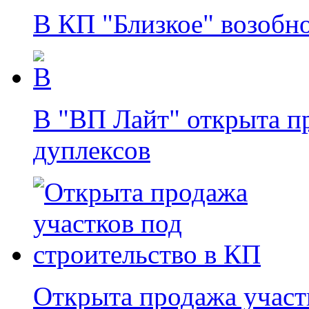
В КП "Близкое" возобн
В "ВП Лайт" открыта п
дуплексов
Открыта продажа участ