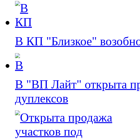
В КП "Близкое" возобн
В "ВП Лайт" открыта п
дуплексов