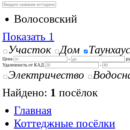
Волосовский
Показать
1
Участок
Дом
Таунхау
Цена
-
ру
Удаленность от КАД
-
Электричество
Водосн
Найдено:
1
посёлок
Главная
Коттеджные посёлки