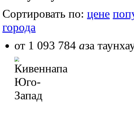
Сортировать по:
цене
поп
города
от 1 093 784
a
за таунха