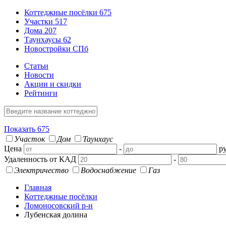
Коттеджные посёлки
675
Участки
517
Дома
207
Таунхаусы
62
Новостройки СПб
Статьи
Новости
Акции и скидки
Рейтинги
Показать
675
Участок
Дом
Таунхаус
Цена
-
ру
Удаленность от КАД
-
Электричество
Водоснабжение
Газ
Главная
Коттеджные посёлки
Ломоносовский р-н
Лубенская долина