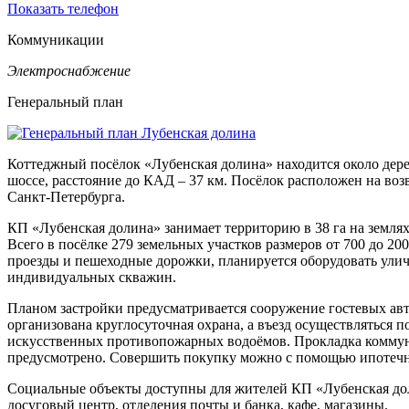
Показать телефон
Коммуникации
Электроснабжение
Генеральный план
Коттеджный посёлок «Лубенская долина» находится около дере
шоссе, расстояние до КАД – 37 км. Посёлок расположен на воз
Санкт-Петербурга.
КП «Лубенская долина» занимает территорию в 38 га на землях
Всего в посёлке 279 земельных участков размеров от 700 до 2
проезды и пешеходные дорожки, планируется оборудовать уличн
индивидуальных скважин.
Планом застройки предусматривается сооружение гостевых авт
организована круглосуточная охрана, а въезд осуществляться 
искусственных противопожарных водоёмов. Прокладка коммуни
предусмотрено. Совершить покупку можно с помощью ипотечно
Социальные объекты доступны для жителей КП «Лубенская дол
досуговый центр, отделения почты и банка, кафе, магазины.