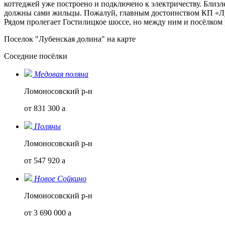
коттеджей уже построено и подключено к электричеству. Близ
должны сами жильцы. Пожалуй, главным достоинством КП «Луб
Рядом пролегает Гостилицкое шоссе, но между ним и посёлком
Поселок "Лубенская долина" на карте
Соседние посёлки
Медовая поляна
Ломоносовский р-н
от 831 300
a
Поляны
Ломоносовский р-н
от 547 920
a
Новое Сойкино
Ломоносовский р-н
от 3 690 000
a