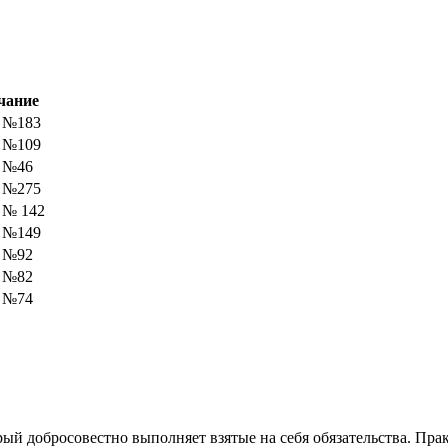
чание
 №183
 №109
 №46
 №275
 № 142
 №149
 №92
 №82
 №74
ый добросовестно выполняет взятые на себя обязательства. Пра