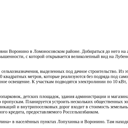
вни Воронино в Ломоносовском районе. Добираться до него на 
вышенности, с которой открывается великолепный вид на Лубенск
 сельхозназначения, выделенных под дачное строительство. Из э
000 квадратных метров, которые реализуются без подряда под с
ое освещение. К участкам подводятся электролинии по 10 кВт, 
опарковок, детских площадок, здания администрации и магазина
по пропускам. Планируется устроить нескольких общественных з
каций и внутрипоселковых дорог входит в стоимость земельных
го кредита, предоставляемого Россельхозбанком.
ина» в населённых пунктах Лопухинка и Воронино. Там находят