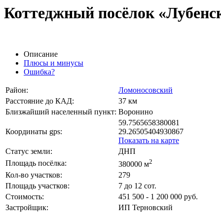
Коттеджный посёлок «Лубенс
Описание
Плюсы и минусы
Ошибка?
Район:
Ломоносовский
Расстояние до КАД:
37 км
Близжайший населенный пункт:
Воронино
59.7565658380081
Координаты gps:
29.26505404930867
Показать на карте
Статус земли:
ДНП
2
Площадь посёлка:
380000 м
Кол-во участков:
279
Площадь участков:
7 до 12 сот.
Стоимость:
451 500 - 1 200 000 руб.
Застройщик:
ИП Терновский