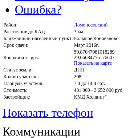
Ошибка?
Район:
Ломоносовский
Расстояние до КАД:
3 км
Близжайший населенный пункт:
Большое Коновалово
Срок сдачи:
Март 2016г.
59.87047081018289
Координаты gps:
29.66684756176607
Показать на карте
Статус земли:
ДНП
Кол-во участков:
208
Площадь участков:
7.4 до 14.4 сот.
Стоимость:
481 000 - 3 652 000 руб.
Застройщик:
КМД Холдинг"
Показать телефон
Коммуникации