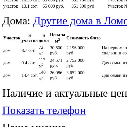
участок
13.1 сот.
65 000 руб.
851 500 руб
Участок 
Дома:
Другие дома в Лом
Цена за
S
S
Участок
Стоимость
Фото
2
участка
дома
м
72
30 500
2 196 000
На первом эт
дом
8.7 сот.
2
руб.
руб
спальни и с
м
112
24 571
2 752 000
дом
9.4 сот.
Для семьи из
2
руб.
руб
м
140
26 086
3 652 000
дом
14.4 сот.
Для семьи из
2
руб.
руб
м
Наличие и актуальные це
Показать телефон