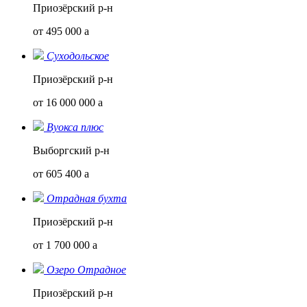
Приозёрский р-н
от 495 000
a
Суходольское
Приозёрский р-н
от 16 000 000
a
Вуокса плюс
Выборгский р-н
от 605 400
a
Отрадная бухта
Приозёрский р-н
от 1 700 000
a
Озеро Отрадное
Приозёрский р-н