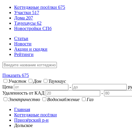
Коттеджные посёлки
675
Участки
517
Дома
207
Таунхаусы
62
Новостройки СПб
Статьи
Новости
Акции и скидки
Рейтинги
Показать
675
Участок
Дом
Таунхаус
Цена
-
ру
Удаленность от КАД
-
Электричество
Водоснабжение
Газ
Главная
Коттеджные посёлки
Приозёрский р-н
Дольское