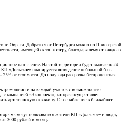
ревни Овраги. Добраться от Петербурга можно по Приозерской
местности, имеющей склон к озеру, благодаря чему от каждого
ационное назначение. На этой территории будет выделено 24
м с КП «Дольское» планируется возведение небольшой базы
– 25% от стоимости. До полугода рассрочка беспроцентная.
электромощности на каждый участок с возможностью
а с компанией «Экопроект», которая осуществляет
урить артезианскую скважину. Газоснабжение в ближайшее
которым смогут пользоваться жители КП «Дольское» и люди,
ит 3000 рублей в месяц.