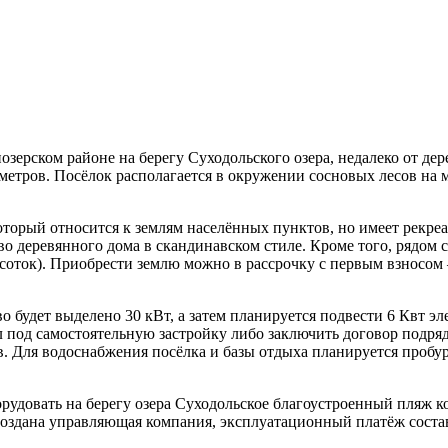
зерском районе на берегу Суходольского озера, недалеко от де
ометров. Посёлок располагается в окружении сосновых лесов на 
оторый относится к землям населённых пунктов, но имеет рекре
ство деревянного дома в скандинавском стиле. Кроме того, рядо
 соток). Приобрести землю можно в рассрочку с
первым взносом 
о будет выделено 30 кВт, а затем планируется подвести 6 Квт 
 под самостоятельную застройку либо заключить договор подряд
ов. Для водоснабжения посёлка и базы отдыха планируется проб
орудовать на берегу озера Суходольское благоустроенный пляж 
создана управляющая компания, эксплуатационный платёж состав