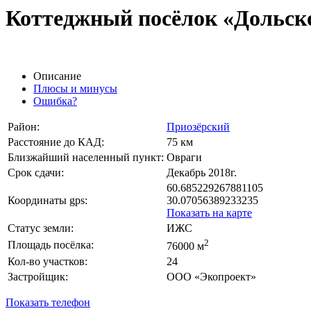
Коттеджный посёлок «Дольск
Описание
Плюсы и минусы
Ошибка?
Район:
Приозёрский
Расстояние до КАД:
75 км
Близжайший населенный пункт:
Овраги
Срок сдачи:
Декабрь 2018г.
60.685229267881105
Координаты gps:
30.07056389233235
Показать на карте
Статус земли:
ИЖС
2
Площадь посёлка:
76000 м
Кол-во участков:
24
Застройщик:
ООО «Экопроект»
Показать телефон