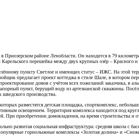
 в Приозерском районе Ленобласти. Он находится в 79 километр
ти Карельского перешейка между двух крупных озёр – Красного 
аселённому пункту Светлое и имеющих статус – ИЖС. На этой тер
тройщик предлагает проект коттеджа в стиле Шале, в котором пе
 проектирование домов с учётом всех пожеланий заказчика, в а
онапорный пункт, берущий воду из артезианской скважины. Посё
 шведского производства.
которых разместятся детская площадка, спорткомплекс, небольшо
тивным освещением. Территория комплекса находится под круг
й. При приобретении домовладения, на время строительства и о
льно развитая социальная инфраструктура: средняя школа с бас
ся популярные горнолыжные комплексы «Золотая долина» и «Сне