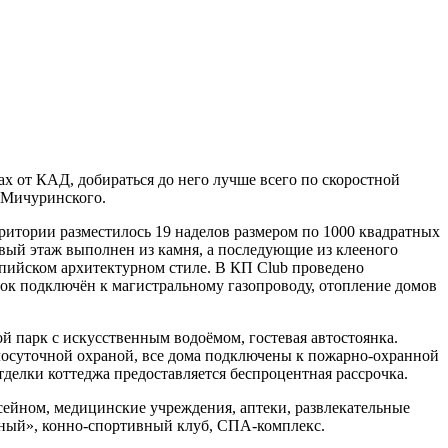
ах от КАД, добираться до него лучше всего по скоростной
и Мичуринского.
ритории разместилось 19 наделов размером по 1000 квадратных
рвый этаж выполнен из камня, а последующие из клееного
льпийском архитектурном стиле. В КП Club проведено
лок подключён к магистральному газопроводу, отопление домов
й парк с искусственным водоёмом, гостевая автостоянка.
лосуточной охраной, все дома подключены к пожарно-охранной
тделки коттеджа предоставляется беспроцентная рассрочка.
сейном, медицинские учреждения, аптеки, развлекательные
жный», конно-спортивный клуб, СПА-комплекс.