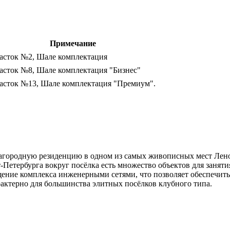
Примечание
асток №2, Шале комплектация
асток №8, Шале комплектация "Бизнес"
асток №13, Шале комплектация "Премиум".
загородную резиденцию в одном из самых живописных мест Лено
-Петербурга вокруг посёлка есть множество объектов для занят
ение комплекса инженерными сетями, что позволяет обеспечить
рактерно для большинства элитных посёлков клубного типа.