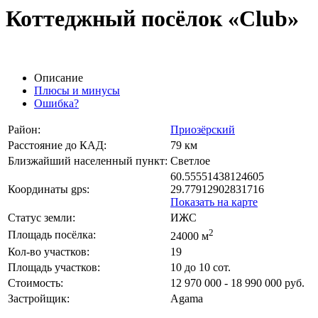
Коттеджный посёлок «Club»
Описание
Плюсы и минусы
Ошибка?
Район:
Приозёрский
Расстояние до КАД:
79 км
Близжайший населенный пункт:
Светлое
60.55551438124605
Координаты gps:
29.77912902831716
Показать на карте
Статус земли:
ИЖС
2
Площадь посёлка:
24000 м
Кол-во участков:
19
Площадь участков:
10 до 10 сот.
Стоимость:
12 970 000 - 18 990 000 руб.
Застройщик:
Agama