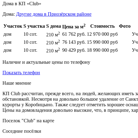
Дома в КП «Club»
Дома:
Другие дома в Приозёрском районе
2
Участок
S участка
S дома
Стоимость
Фото
Цена за м
2
дом
10 сот.
61 762 руб.
12 970 000 руб
Уч
210 м
2
дом
10 сот.
76 143 руб.
15 990 000 руб
Уч
210 м
2
дом
10 сот.
90 429 руб.
18 990 000 руб
Уч
210 м
Наличие и актуальные цены по телефону
Показать телефон
Наше мнение
КП Club рассчитан, прежде всего, на людей, желающих иметь 
обстановкой. Несмотря на довольно большое удаление от Санкт
курорты у Коробицыно. Также следует отметить хорошее оснащ
Цены на домовладения довольно высокие, что, в принципе, ха
Поселок "Club" на карте
Соседние посёлки