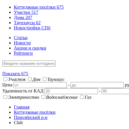
Коттеджные посёлки
675
Участки
517
Дома
207
Таунхаусы
62
Новостройки СПб
Статьи
Новости
Акции и скидки
Рейтинги
Показать
675
Участок
Дом
Таунхаус
Цена
-
ру
Удаленность от КАД
-
Электричество
Водоснабжение
Газ
Главная
Коттеджные посёлки
Приозёрский р-н
Club