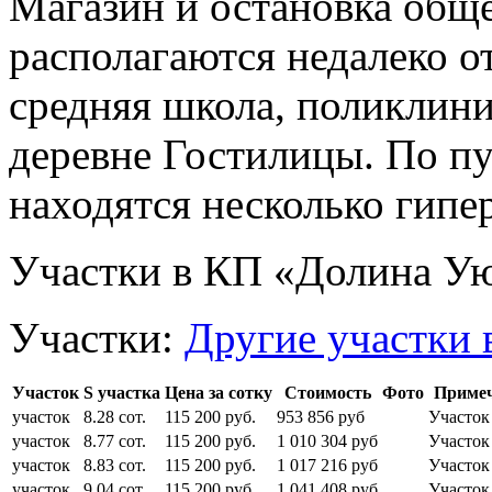
Магазин и остановка общ
располагаются недалеко о
средняя школа, поликлиник
деревне Гостилицы. По пу
находятся несколько гипе
Участки в КП «Долина У
Участки:
Другие участки 
Участок
S участка
Цена за сотку
Стоимость
Фото
Приме
участок
8.28 сот.
115 200 руб.
953 856 руб
Участок
участок
8.77 сот.
115 200 руб.
1 010 304 руб
Участок
участок
8.83 сот.
115 200 руб.
1 017 216 руб
Участок
участок
9.04 сот.
115 200 руб.
1 041 408 руб
Участок