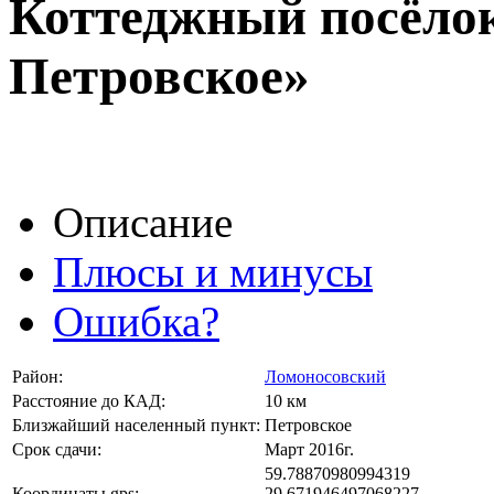
Коттеджный посёло
Петровское»
Описание
Плюсы и минусы
Ошибка?
Район:
Ломоносовский
Расстояние до КАД:
10 км
Близжайший населенный пункт:
Петровское
Срок сдачи:
Март 2016г.
59.78870980994319
Координаты gps:
29.671946497068227