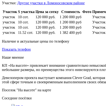
Участки:
Другие участки в Ломоносовском районе
Участок
S участка
Цена за сотку
Стоимость
Фото
Примеч
участок
10 сот.
120 000 руб.
1 200 000 руб
Участо
участок
10 сот.
120 000 руб.
1 200 000 руб
Участо
участок
10 сот.
120 000 руб.
1 200 000 руб
Участо
участок
11.52 сот.
120 000 руб.
1 382 400 руб
Участо
Наличие и актуальные цены по телефону
Показать телефон
Наше мнение
КП «На высоте» привлекает внимание сравнительно невысокой
небольшие размеры, но преимущества этого нивелируются плот
Девелопером проекта выступает компания Clever Grad, которая
этой сфере точным и своевременным выполнением своих обяза
Поселок "На высоте" на карте
Соседние посёлки