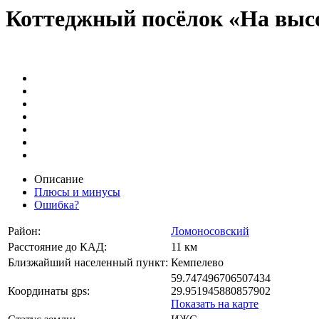
Коттеджный посёлок «На выс
Описание
Плюсы и минусы
Ошибка?
Район:
Ломоносовский
Расстояние до КАД:
11 км
Близжайший населенный пункт:
Кемпелево
59.747496706507434
Координаты gps:
29.951945880857902
Показать на карте