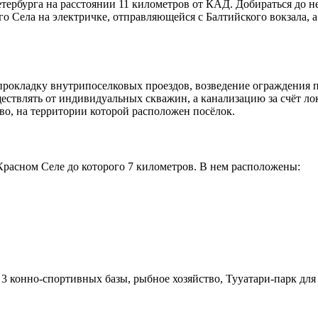
тербурга на расстоянии 11 километров от КАД. Добираться до не
 Села на электричке, отправляющейся с Балтийского вокзала, а 
прокладку внутрипоселковых проездов, возведение ограждения 
ествлять от индивидуальных скважин, а канализацию за счёт л
о, на территории которой расположен посёлок.
расном Селе до которого 7 километров. В нем расположены:
 3 конно-спортивных базы, рыбное хозяйство, Тууатари-парк дл