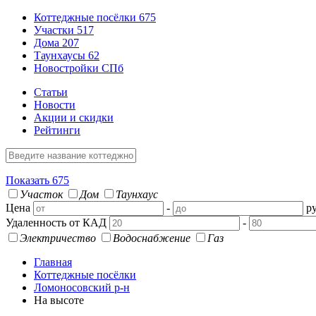
Коттеджные посёлки
675
Участки
517
Дома
207
Таунхаусы
62
Новостройки СПб
Статьи
Новости
Акции и скидки
Рейтинги
Показать
675
Участок
Дом
Таунхаус
Цена
-
ру
Удаленность от КАД
-
Электричество
Водоснабжение
Газ
Главная
Коттеджные посёлки
Ломоносовский р-н
На высоте