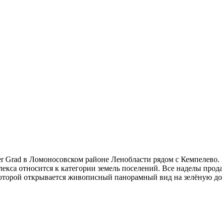
r Grad в Ломоносовском районе Ленобласти рядом с Кемпелево. 
лекса относится к категории земель поселений. Все наделы прод
оторой открывается живописный панорамный вид на зелёную дол