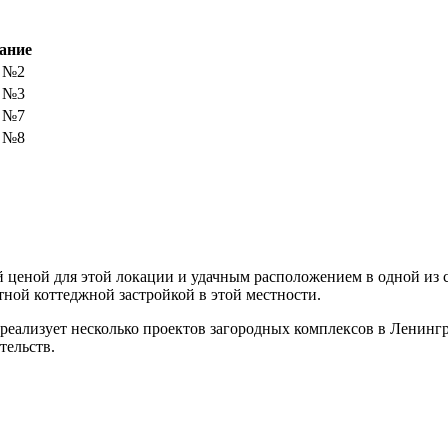
ание
к №2
к №3
к №7
к №8
 ценой для этой локации и удачным расположением в одной из 
ной коттеджной застройкой в этой местности.
 реализует несколько проектов загородных комплексов в Ленинг
тельств.