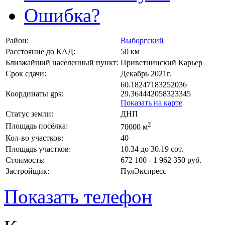
Ошибка?
Район:
Выборгский
Расстояние до КАД:
50 км
Близжайший населенный пункт:
Приветнинский Карьер
Срок сдачи:
Декабрь 2021г.
60.18247183252036
Координаты gps:
29.364442058323345
Показать на карте
Статус земли:
ДНП
2
Площадь посёлка:
70000 м
Кол-во участков:
40
Площадь участков:
10.34 до 30.19 сот.
Стоимость:
672 100 - 1 962 350 руб.
Застройщик:
ПулЭкспресс
Показать телефон